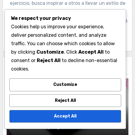
ejercicio, busca inspirar a otros a llevar un estilo de
vida saludable a través de su escritura. Además,
We respect your privacy
comparte consejos prácticos y motivación en su blog,
Cookies help us improve your experience,
donde combina su experiencia personal con
deliver personalized content, and analyze
investigaciones recientes en el campo de la salud.
traffic. You can choose which cookies to allow
by clicking
Customize
. Click
Accept All
to
consent or
Reject All
to decline non-essential
Related Post
cookies.
Customize
Reject All
Razones para elegir muebles de madera
Camas De Madera De Abeto:
Accept All
Económico, Fácil de trabajar, Diseño
simple
Mariana López
25/12/2025