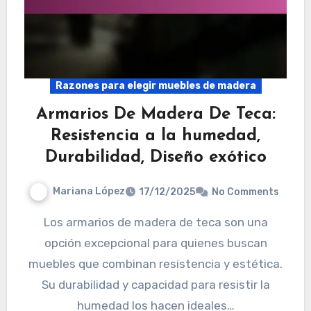
Razones para elegir muebles de madera
Armarios De Madera De Teca:
Resistencia a la humedad,
Durabilidad, Diseño exótico
Mariana López
17/12/2025
No Comments
Los armarios de madera de teca son una
opción excepcional para quienes buscan
muebles que combinan resistencia y estética.
Su durabilidad y capacidad para resistir la
humedad los hacen ideales…